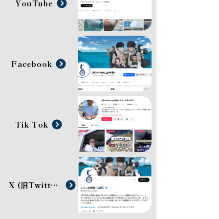
YouTube
Facebook
Tik Tok
X ​(旧Twitter)