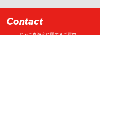
Contact
じゃこ丸海産に関するご質問、
​ご相談などお気軽にお問い合わせください。
電話でのお問い合わせ
0879-23-7260
​お問い合わせ
メールでのお問い合わせ
メールフォームへ
〒769-2402 香川県さぬき市津田町鶴羽